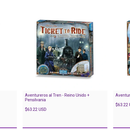
Aventureros al Tren - Reino Unido +
Aventur
Pensilvania
$63.22
$63.22 USD