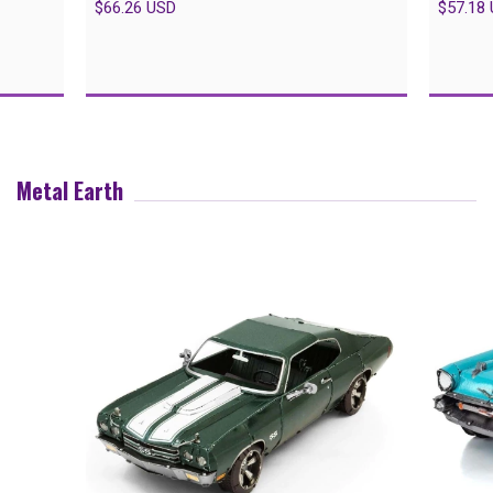
$66.26 USD
$57.18
Metal Earth