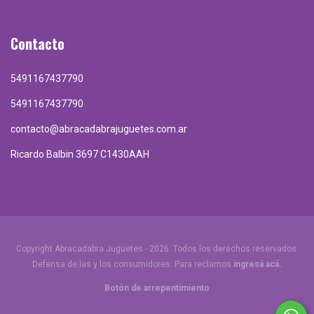
Contacto
5491167437790
5491167437790
contacto@abracadabrajuguetes.com.ar
Ricardo Balbin 3697 C1430AAH
Copyright Abracadabra Juguetes - 2026. Todos los derechos reservados.
Defensa de las y los consumidores. Para reclamos
ingresá acá.
Botón de arrepentimiento