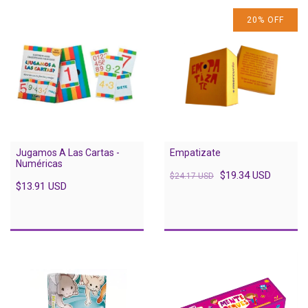
20
%
OFF
Jugamos A Las Cartas -
Empatizate
Numéricas
$19.34 USD
$24.17 USD
$13.91 USD