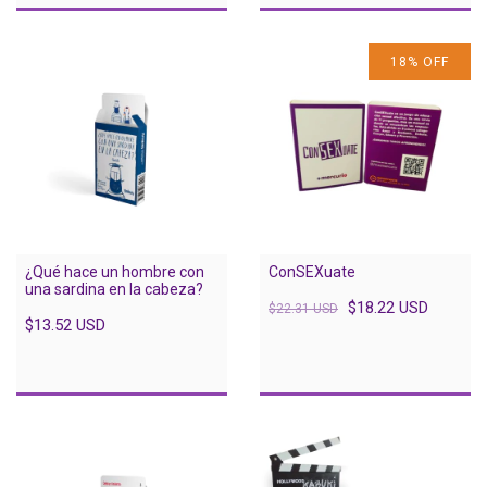
18
%
OFF
¿Qué hace un hombre con
ConSEXuate
una sardina en la cabeza?
$18.22 USD
$22.31 USD
$13.52 USD