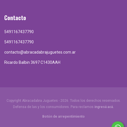
Contacto
5491167437790
5491167437790
contacto@abracadabrajuguetes.com.ar
Ricardo Balbin 3697 C1430AAH
Copyright Abracadabra Juguetes - 2026. Todos los derechos reservados.
Defensa de las y los consumidores. Para reclamos
ingresá acá.
Botón de arrepentimiento