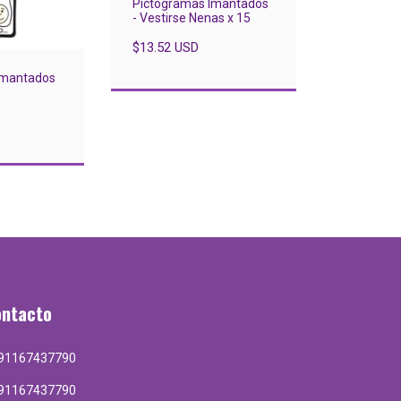
Pictogramas Imantados
- Vestirse Nenas x 15
$13.52 USD
Imantados
ontacto
91167437790
91167437790