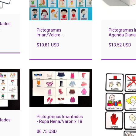
tados
Pictogramas
Pictogramas 
Iman/Velcro -
Agenda Diarial
Sentimientos x 34
Pictos
$10.81 USD
$13.52 USD
Pictogramas Imantados
tados
- Ropa Nena/Varón x 18
$6.75 USD