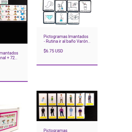
Pictogramas Imantados
- Rutina ir al baño Varón
x 10
$6.75 USD
Imantados
al + 72
Pictogramas