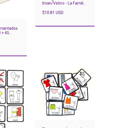
Iman/Velcro - La Familia
x 25
$10.81 USD
Imantados
 + 45