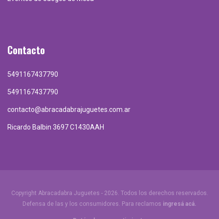
Contacto
5491167437790
5491167437790
contacto@abracadabrajuguetes.com.ar
Ricardo Balbin 3697 C1430AAH
Copyright Abracadabra Juguetes - 2026. Todos los derechos reservados.
Defensa de las y los consumidores. Para reclamos
ingresá acá.