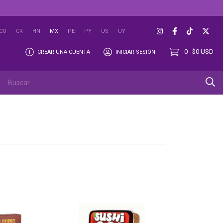
CO
CR
HN
MX
PE
PY
US
UY
0
$0 USD
CREAR UNA CUENTA
INICIAR SESIÓN
-
OUTLET