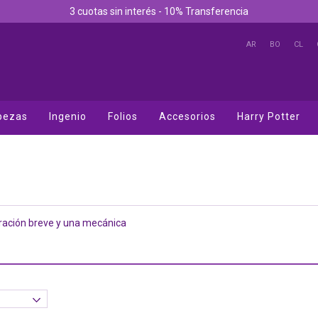
3 cuotas sin interés - 10% Transferencia
AR
BO
CL
bezas
Ingenio
Folios
Accesorios
Harry Potter
ración breve y una mecánica