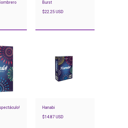
 Sombrero
Burst
$22.25 USD
spectáculo!
Hanabi
$14.87 USD