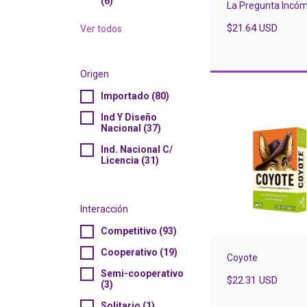
(6)
La Pregunta Incó
$21.64 USD
Ver todos
Origen
Importado (80)
Ind Y Diseño
Nacional (37)
Ind. Nacional C/
Licencia (31)
Interacción
Competitivo (93)
Cooperativo (19)
Coyote
Semi-cooperativo
$22.31 USD
(3)
Solitario (1)