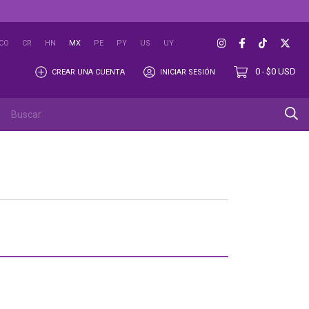
CO
CR
HN
MX
PE
PY
US
UY
0
$0 USD
CREAR UNA CUENTA
INICIAR SESIÓN
-