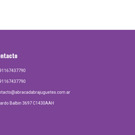
ontacto
91167437790
91167437790
ntacto@abracadabrajuguetes.com.ar
cardo Balbin 3697 C1430AAH