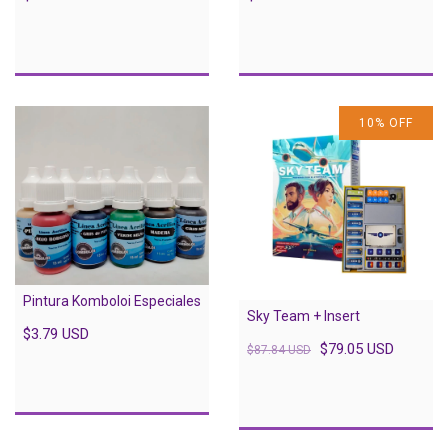
10
%
OFF
Pintura Komboloi Especiales
Sky Team + Insert
$3.79 USD
$79.05 USD
$87.84 USD