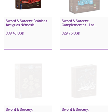
Sword & Sorcery: Crónicas
Sword & Sorcery:
Antiguas Némesis
Complementos - Las
Formas Fantasmales de los
$38.40 USD
Heroes
$29.75 USD
Sword & Sorcery:
Sword & Sorcery: