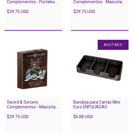
Complementos - Portales
Complementos - Mascotas
generadores y Santuarios
Caóticas
de los dioses
$29.75 USD
$29.75 USD
AGOTADO
Sword & Sorcery:
Bandeja para Cartas Mini
Complementos - Mascotas
Euro ENFOLIADAS
Legales
$29.75 USD
$6.08 USD