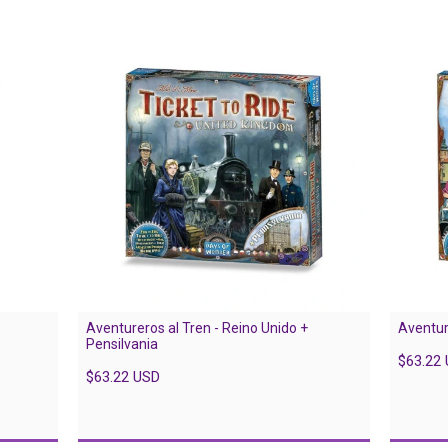
Aventureros al Tren - Reino Unido +
Aventur
Pensilvania
$63.22
$63.22 USD