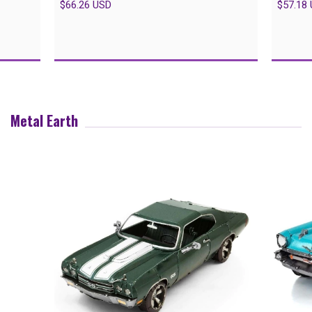
$66.26 USD
$57.18
Metal Earth