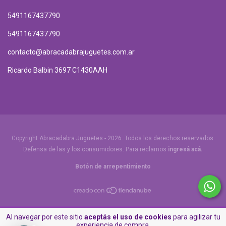
5491167437790
5491167437790
contacto@abracadabrajuguetes.com.ar
Ricardo Balbin 3697 C1430AAH
Copyright Abracadabra Juguetes - 2026. Todos los derechos reservados.
Defensa de las y los consumidores. Para reclamos
ingresá acá.
Botón de arrepentimiento
Al navegar por este sitio
aceptás el uso de cookies
para agilizar tu
experiencia de compra.