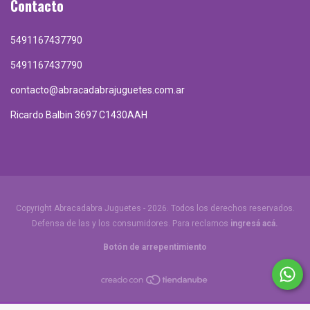
Contacto
5491167437790
5491167437790
contacto@abracadabrajuguetes.com.ar
Ricardo Balbin 3697 C1430AAH
Copyright Abracadabra Juguetes - 2026. Todos los derechos reservados.
Defensa de las y los consumidores. Para reclamos
ingresá acá.
Botón de arrepentimiento