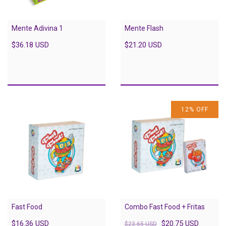
Mente Adivina 1
Mente Flash
$36.18 USD
$21.20 USD
12
%
OFF
Fast Food
Combo Fast Food + Fritas
$16.36 USD
$20.75 USD
$23.65 USD