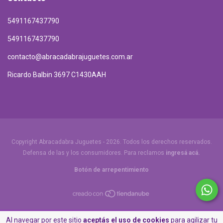
5491167437790
5491167437790
contacto@abracadabrajuguetes.com.ar
Ricardo Balbin 3697 C1430AAH
Copyright Abracadabra Juguetes - 2026. Todos los derechos reservados.
Defensa de las y los consumidores. Para reclamos
ingresá acá.
Botón de arrepentimiento
Al navegar por este sitio
aceptás el uso de cookies
para agilizar tu