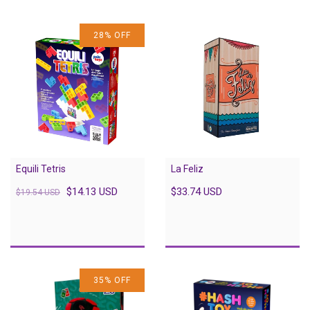
28
%
OFF
Equili Tetris
La Feliz
$14.13 USD
$33.74 USD
$19.54 USD
35
%
OFF