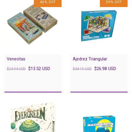
46
%
OFF
39
%
OFF
Venecitas
Ajedrez Triangular
$13.52 USD
$26.98 USD
$24.94 USD
$44.15 USD