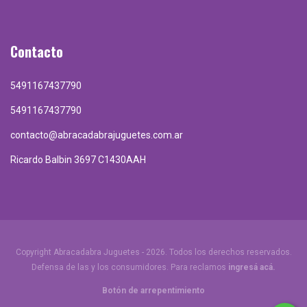
Contacto
5491167437790
5491167437790
contacto@abracadabrajuguetes.com.ar
Ricardo Balbin 3697 C1430AAH
Copyright Abracadabra Juguetes - 2026. Todos los derechos reservados.
Defensa de las y los consumidores. Para reclamos
ingresá acá.
Botón de arrepentimiento