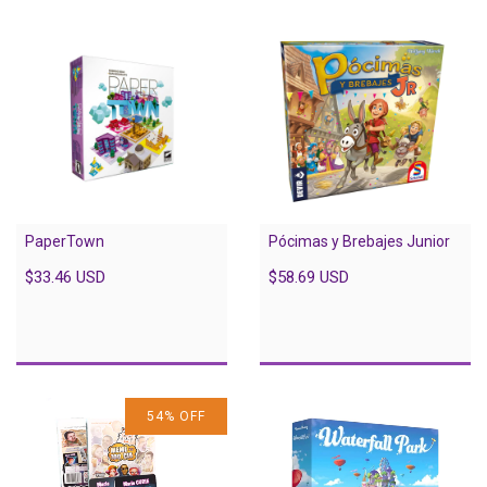
PaperTown
Pócimas y Brebajes Junior
$33.46 USD
$58.69 USD
54
%
OFF