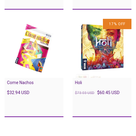
17
%
OFF
Come Nachos
Holi
$32.94 USD
$60.45 USD
$73.03 USD