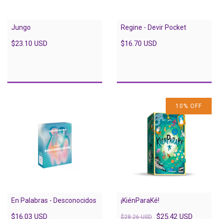
Jungo
Regine - Devir Pocket
$23.10 USD
$16.70 USD
10
%
OFF
En Palabras - Desconocidos
¡KiénParaKé!
$16.03 USD
$25.42 USD
$28.26 USD