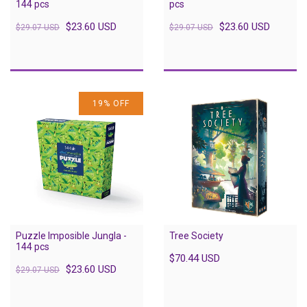
144 pcs
pcs
$23.60 USD
$23.60 USD
$29.07 USD
$29.07 USD
19
%
OFF
Puzzle Imposible Jungla -
Tree Society
144 pcs
$70.44 USD
$23.60 USD
$29.07 USD