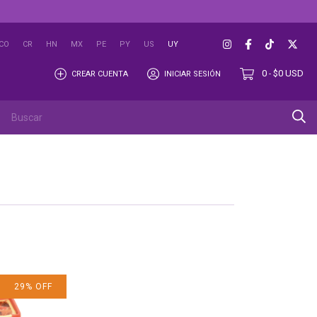
CO
CR
HN
MX
PE
PY
US
UY
0
$0 USD
CREAR CUENTA
INICIAR SESIÓN
-
OUTLET
29
%
OFF