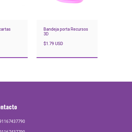
cartas
Bandeja porta Recursos
3D
$1.79 USD
ontacto
91167437790
91167437790