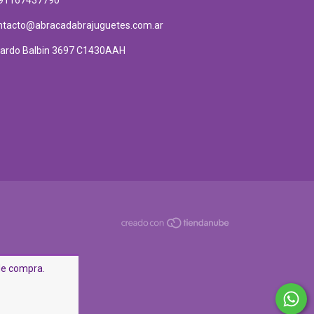
ntacto@abracadabrajuguetes.com.ar
cardo Balbin 3697 C1430AAH
 de compra.