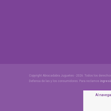
Copyright Abracadabra Juguetes - 2026. Todos los derecho
Defensa de las y los consumidores. Para reclamos
ingresá
Al navegar