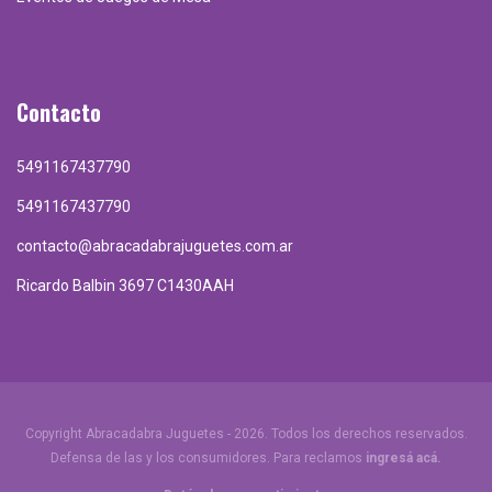
Contacto
5491167437790
5491167437790
contacto@abracadabrajuguetes.com.ar
Ricardo Balbin 3697 C1430AAH
Copyright Abracadabra Juguetes - 2026. Todos los derechos reservados.
Defensa de las y los consumidores. Para reclamos
ingresá acá.