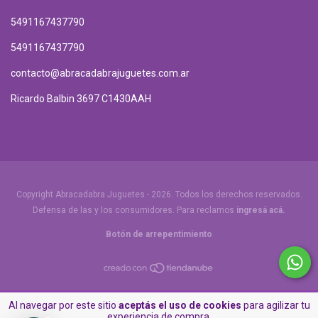
5491167437790
5491167437790
contacto@abracadabrajuguetes.com.ar
Ricardo Balbin 3697 C1430AAH
Copyright Abracadabra Juguetes - 2026. Todos los derechos reservados.
Defensa de las y los consumidores. Para reclamos
ingresá acá.
Botón de arrepentimiento
Al navegar por este sitio
aceptás el uso de cookies
para agilizar tu
experiencia de compra.