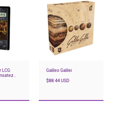
r LCG:
Galileo Galilei
ensatez
ario
$88.44 USD