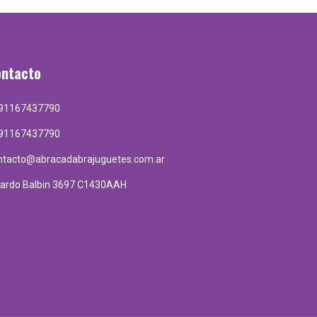
ontacto
91167437790
91167437790
ntacto@abracadabrajuguetes.com.ar
cardo Balbin 3697 C1430AAH