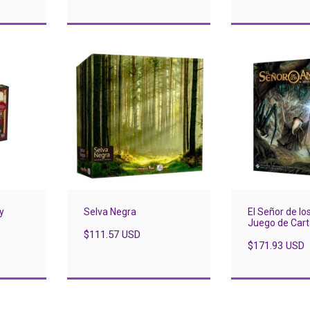
y
Selva Negra
El Señor de los
Juego de Cart
$111.57 USD
básica Ed. Re
$171.93 USD