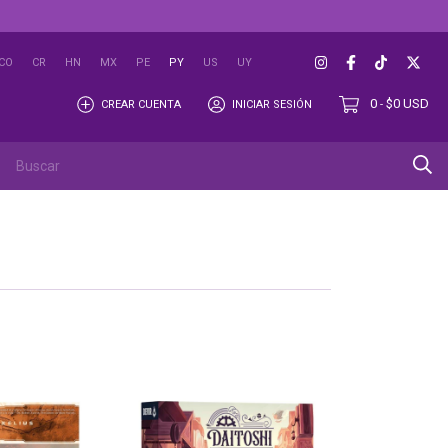
CO
CR
HN
MX
PE
PY
US
UY
0
$0 USD
CREAR CUENTA
INICIAR SESIÓN
-