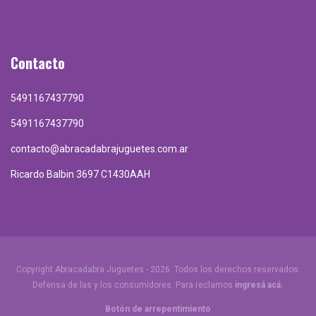
Contacto
5491167437790
5491167437790
contacto@abracadabrajuguetes.com.ar
Ricardo Balbin 3697 C1430AAH
Copyright Abracadabra Juguetes - 2026. Todos los derechos reservados.
Defensa de las y los consumidores. Para reclamos
ingresá acá.
Botón de arrepentimiento