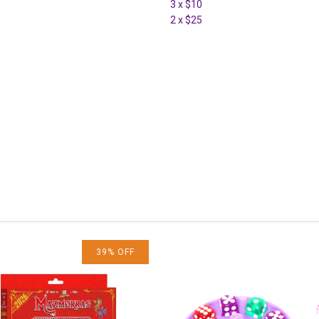
3 x $10
2 x $25
39
%
OFF