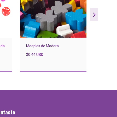
ada
Meeples de Madera
Sword & S
Compleme
$0.44 USD
generador
dioses
$29.75 U
ontacto