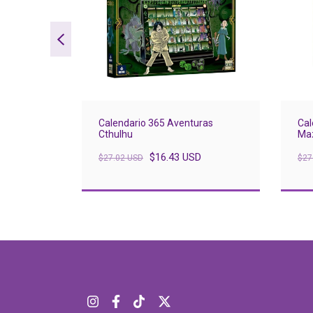
Calendario 365 Aventuras
Cal
otas
Cthulhu
Ma
$16.43 USD
$27.02 USD
$27