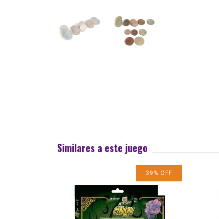
Similares a este juego
39
%
OFF