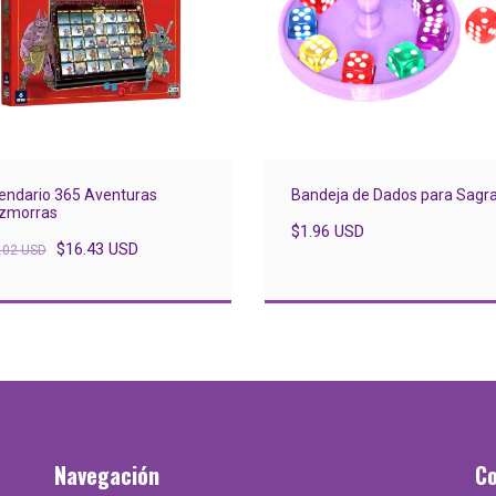
endario 365 Aventuras
Bandeja de Dados para Sagr
zmorras
$1.96 USD
$16.43 USD
.02 USD
Navegación
C