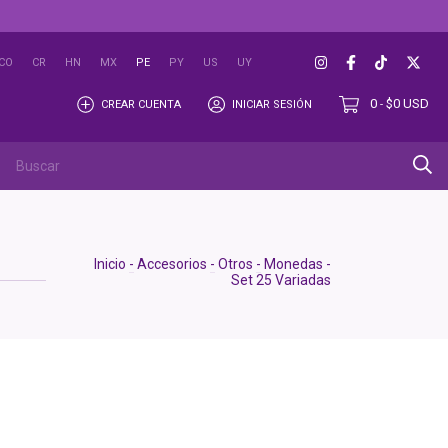
CO
CR
HN
MX
PE
PY
US
UY
0
$0 USD
CREAR CUENTA
INICIAR SESIÓN
-
Inicio
-
Accesorios
-
Otros
-
Monedas -
Set 25 Variadas