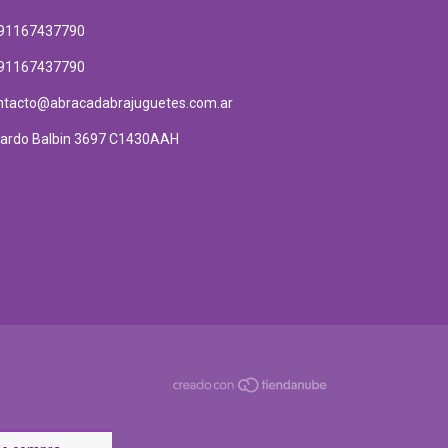
91167437790
91167437790
ntacto@abracadabrajuguetes.com.ar
cardo Balbin 3697 C1430AAH