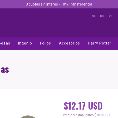
3 cuotas sin interés - 10% Transferencia
AR
BO
CL
bezas
Ingenio
Folios
Accesorios
Harry Potter
das
$12.17 USD
Precio sin impuestos
$10.06 USD