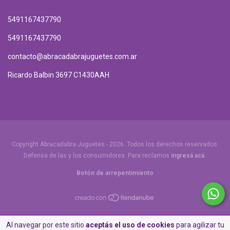
5491167437790
5491167437790
contacto@abracadabrajuguetes.com.ar
Ricardo Balbin 3697 C1430AAH
Copyright Abracadabra Juguetes - 2026. Todos los derechos reservados.
Defensa de las y los consumidores. Para reclamos
ingresá acá.
Botón de arrepentimiento
Al navegar por este sitio
aceptás el uso de cookies
para agilizar tu