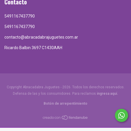
Contacto
5491167437790
5491167437790
contacto@abracadabrajuguetes.com.ar
Ricardo Balbin 3697 C1430AAH
Copyright Abracadabra Juguetes - 2026. Todos los derechos reservados.
Defensa de las y los consumidores. Para reclamos
ingresa aquí.
Botón de arrepentimiento