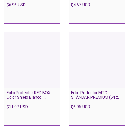
$6.96 USD
$4.67 USD
Folio Protector RED BOX
Folio Protector MTG
Color Shield Blanco -
STÁNDAR PREMIUM (64 x
Standard (63.5 X 88) - 75
89) - 100 unidades
Unidades
$11.97 USD
$6.96 USD