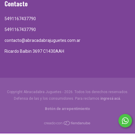
Contacto
5491167437790
5491167437790
contacto@abracadabrajuguetes.com.ar
Ricardo Balbin 3697 C1430AAH
Copyright Abracadabra Juguetes - 2026. Todos los derechos reservados.
Defensa de las y los consumidores. Para reclamos
ingresá acá.
Botón de arrepentimiento