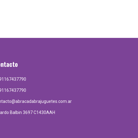
ontacto
91167437790
91167437790
ntacto@abracadabrajuguetes.com.ar
cardo Balbin 3697 C1430AAH