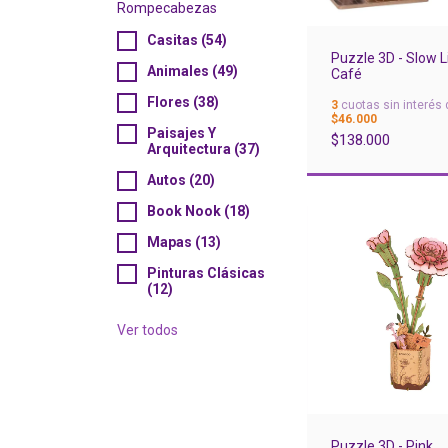
Rompecabezas
Casitas (54)
Puzzle 3D - Slow L
Animales (49)
Café
Flores (38)
3
cuotas sin interés 
$46.000
Paisajes Y
$138.000
Arquitectura (37)
Autos (20)
Book Nook (18)
Mapas (13)
Pinturas Clásicas
(12)
Ver todos
Puzzle 3D - Pink