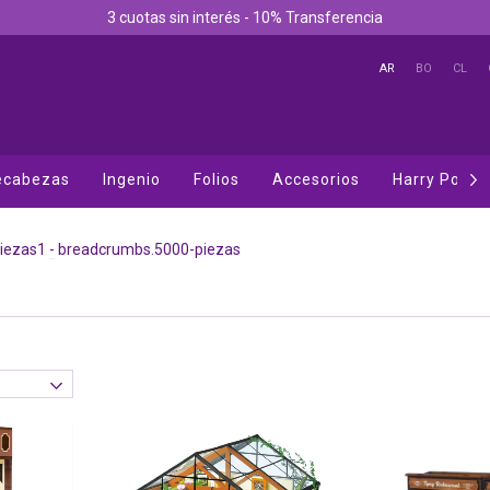
3 cuotas sin interés - 10% Transferencia
AR
BO
CL
cabezas
Ingenio
Folios
Accesorios
Harry Potter
iezas1
-
breadcrumbs.5000-piezas