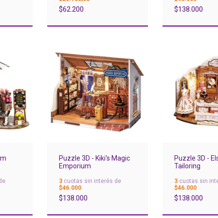
$138.000
$62.200
om
Puzzle 3D - Kiki's Magic
Puzzle 3D - El
Emporium
Tailoring
de
3
cuotas sin interés de
3
cuotas sin int
$46.000
$46.000
$138.000
$138.000