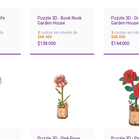
ife
Puzzle 3D - Book Nook
Puzzle 3D - 
Garden House
Garden House
de
3
cuotas sin interés de
3
cuotas sin int
$46.000
$48.000
$138.000
$144.000
Puzzle 3D - Pink Rose
Puzzle 3D - R