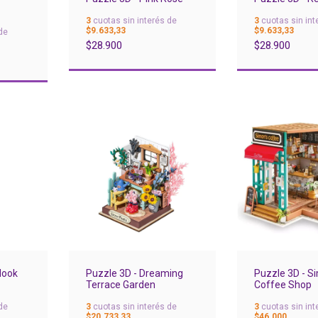
3
cuotas sin interés de
3
cuotas sin int
$9.633,33
$9.633,33
de
$28.900
$28.900
Puzzle 3D - S
Nook
Puzzle 3D - Dreaming
Coffee Shop
Terrace Garden
3
cuotas sin int
de
3
cuotas sin interés de
$46.000
$20.733,33