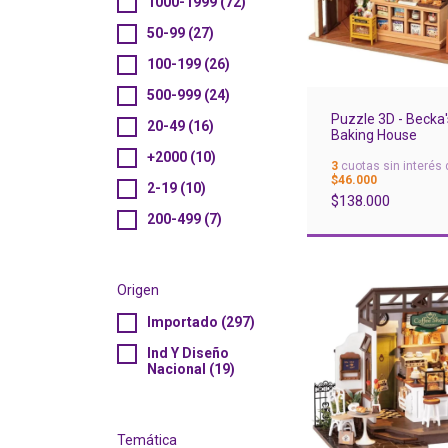
1000-1999 (72)
50-99 (27)
100-199 (26)
500-999 (24)
Puzzle 3D - Becka'
20-49 (16)
Baking House
+2000 (10)
3
cuotas sin interés 
$46.000
2-19 (10)
$138.000
200-499 (7)
Origen
Importado (297)
Ind Y Diseño
Nacional (19)
Temática