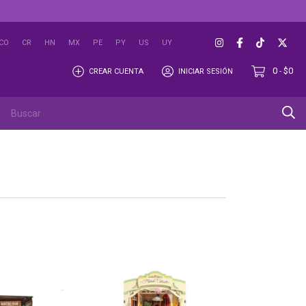
CO
CR
HN
MX
PE
PY
US
UY
0
$0
CREAR CUENTA
INICIAR SESIÓN
-
OUTLET