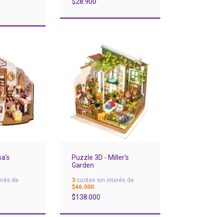
$28.900
Puzzle 3D - Miller's
sa's
Garden
3
cuotas sin interés de
erés de
$46.000
$138.000