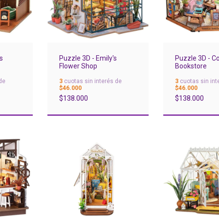
s
Puzzle 3D - Emily's
Puzzle 3D - C
Flower Shop
Bookstore
de
3
cuotas sin interés de
3
cuotas sin int
$46.000
$46.000
$138.000
$138.000