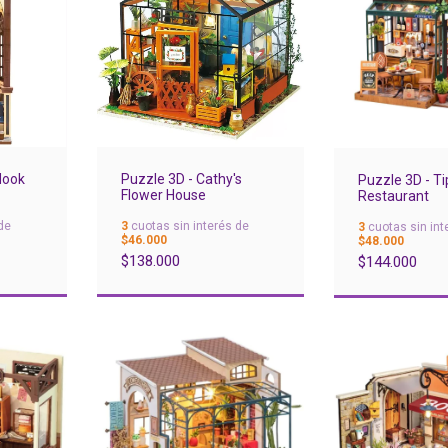
Nook
Puzzle 3D - Cathy's
Puzzle 3D - Ti
Flower House
Restaurant
de
3
cuotas sin interés de
3
cuotas sin int
$46.000
$48.000
$138.000
$144.000