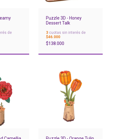
Dreamy
Puzzle 3D - Honey
Dessert Talk
erés de
3
cuotas sin interés de
$46.000
$138.000
ed Camellia
Puzzle 3D - Orange Tulip