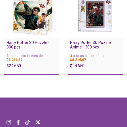
Harry Potter 3D Puzzle -
Harry Potter 3D Puzzle
300 pcs
Anime - 300 pcs
3
cuotas sin interés de
3
cuotas sin interés de
$8.216,67
$8.216,67
$24.650
$24.650