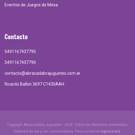
Eventos de Juegos de Mesa
Contacto
5491167437790
5491167437790
contacto@abracadabrajuguetes.com.ar
Ricardo Balbin 3697 C1430AAH
Copyright Abracadabra Juguetes - 2026. Todos los derechos reservados.
Defensa de las y los consumidores. Para reclamos
ingresá acá.