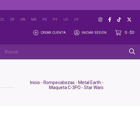
CO
CR
HN
MX
PE
PY
US
UY
0
$0
CREAR CUENTA
INICIAR SESIÓN
-
OUTLET
Inicio
-
Rompecabezas
-
Metal Earth -
Maqueta C-3PO - Star Wars