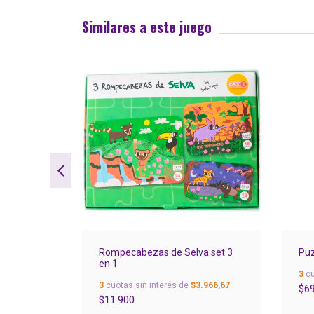
Similares a este juego
anales -
Rompecabezas de Selva set 3
Puz
en 1
3
cu
13.860
3
cuotas sin interés de
$3.966,67
$69
$11.900