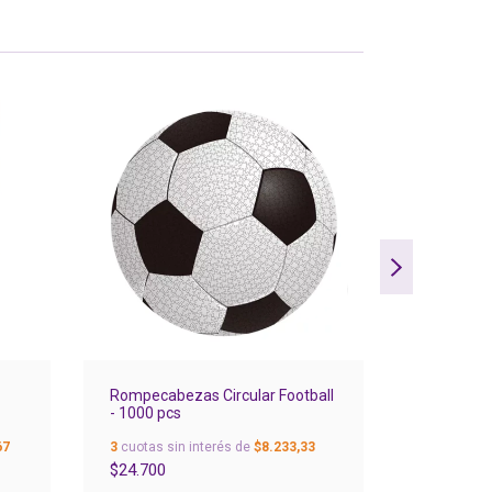
Rompecabezas Circular Football
Rompecab
- 1000 pcs
3
cuotas si
67
3
cuotas sin interés de
$8.233,33
$40.700
$24.700