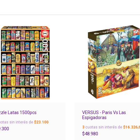
zle Latas 1500pcs
VERSUS - Paris Vs Las
Espigadoras
otas sin interés de
$23.100
3
cuotas sin interés de
$16.326,
.300
$48.980