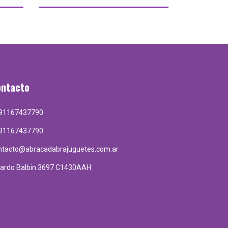
ontacto
91167437790
91167437790
ntacto@abracadabrajuguetes.com.ar
cardo Balbin 3697 C1430AAH