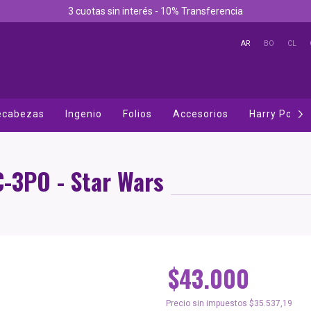
3 cuotas sin interés - 10% Transferencia
AR
BO
CL
cabezas
Ingenio
Folios
Accesorios
Harry Potter
C-3PO - Star Wars
$43.000
Precio sin impuestos
$35.537,19