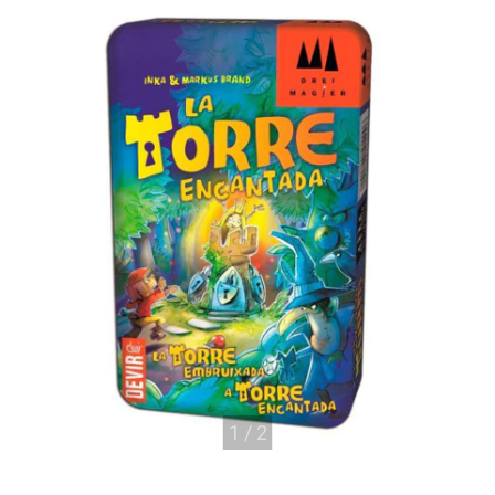
1
/
2