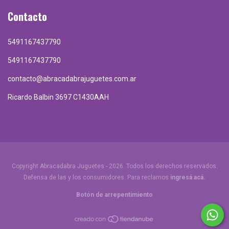
Contacto
5491167437790
5491167437790
contacto@abracadabrajuguetes.com.ar
Ricardo Balbin 3697 C1430AAH
Copyright Abracadabra Juguetes - 2026. Todos los derechos reservados.
Defensa de las y los consumidores. Para reclamos
ingresá acá.
Botón de arrepentimiento