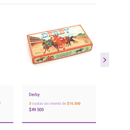
Derby
El Camar
7
3
cuotas sin interés de
$16.500
3
cuotas si
$49.500
$49.500