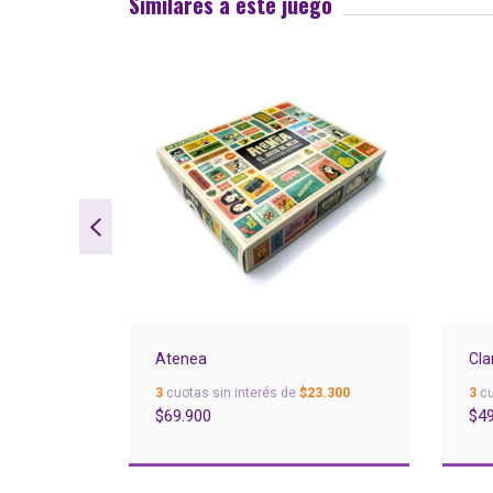
Similares a este juego
Atenea
Cla
.996,67
3
cuotas sin interés de
$23.300
3
cu
$69.900
$49