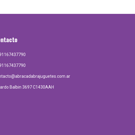
ontacto
91167437790
91167437790
ntacto@abracadabrajuguetes.com.ar
cardo Balbin 3697 C1430AAH