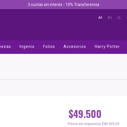
3 cuotas sin interés - 10% Transferencia
AR
BO
CL
bezas
Ingenio
Folios
Accesorios
Harry Potter
$49.500
Precio sin impuestos
$40.909,09