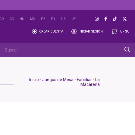
CO
CR
HN
MX
PE
PY
US
UY
0
$0
CREAR CUENTA
INICIAR SESIÓN
-
Inicio
-
Juegos de Mesa
-
Familiar
-
La
Macarena