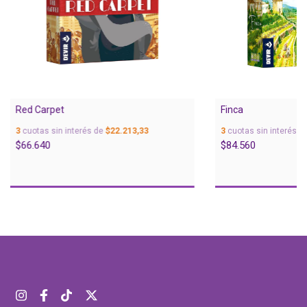
Red Carpet
Finca
3
cuotas sin interés de
$22.213,33
3
cuotas sin interés d
$66.640
$84.560