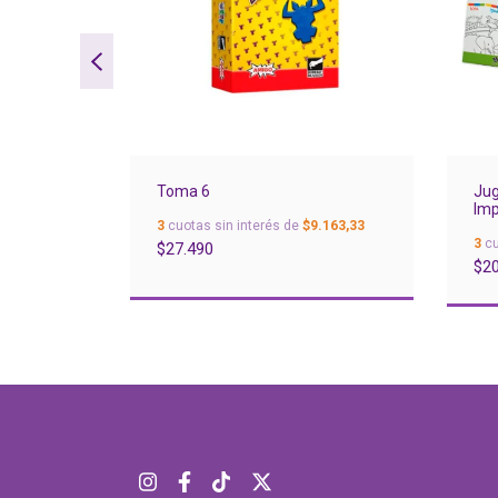
Toma 6
Jug
Imp
0.963,33
3
cuotas sin interés de
$9.163,33
3
cu
$27.490
$20