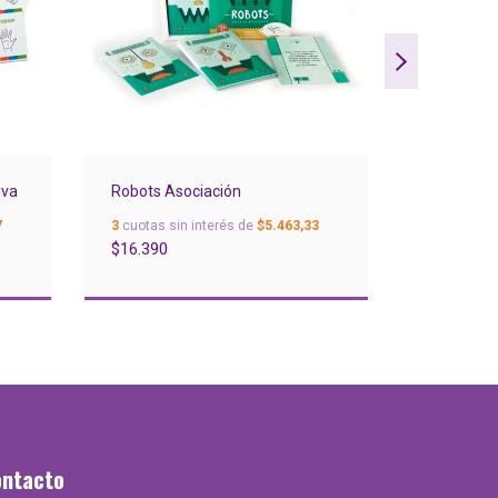
iva
Robots Asociación
Schotten 
7
3
cuotas sin interés de
$5.463,33
3
cuotas si
$16.390
$27.490
ontacto