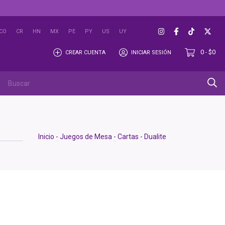
CO
CR
HN
MX
PE
PY
US
UY
0
$0
CREAR CUENTA
INICIAR SESIÓN
-
OUTLET
Inicio
-
Juegos de Mesa
-
Cartas
-
Dualite