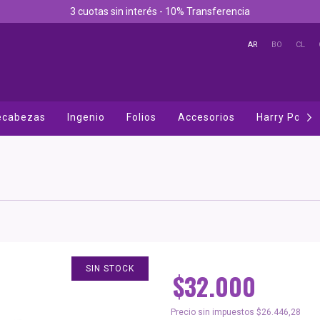
3 cuotas sin interés - 10% Transferencia
AR
BO
CL
cabezas
Ingenio
Folios
Accesorios
Harry Potter
SIN STOCK
$32.000
Precio sin impuestos
$26.446,28