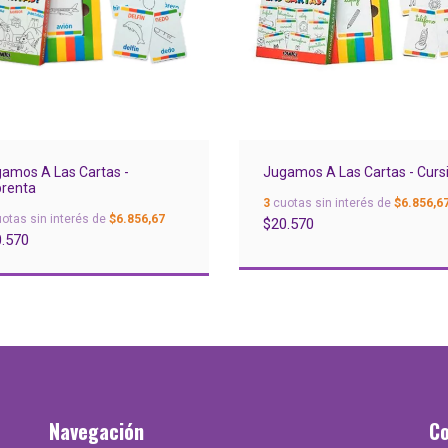
amos A Las Cartas -
Jugamos A Las Cartas - Curs
renta
3
cuotas sin interés de
$6.856,6
otas sin interés de
$6.856,67
$20.570
.570
Navegación
C