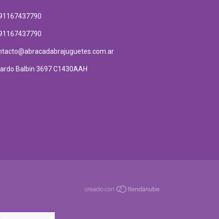
91167437790
91167437790
ntacto@abracadabrajuguetes.com.ar
cardo Balbin 3697 C1430AAH