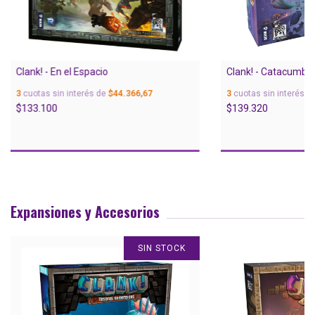
Clank! - En el Espacio
Clank! - Catacumba
3
cuotas sin interés de
$44.366,67
3
cuotas sin interés d
$133.100
$139.320
Expansiones y Accesorios
SIN STOCK