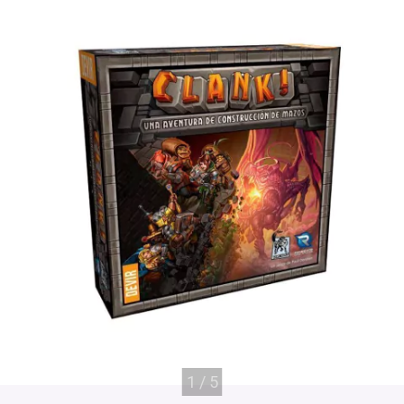
1
/
5