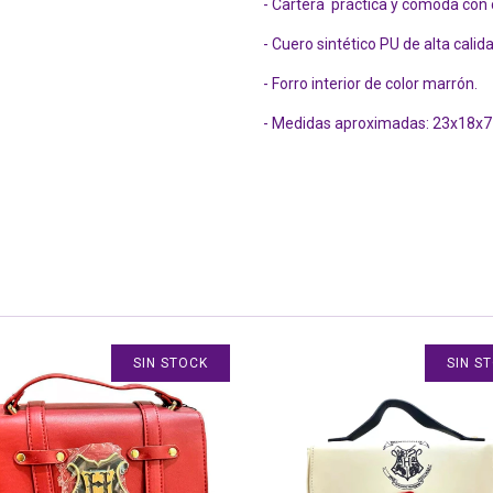
- Cartera práctica y cómoda con 
- Cuero sintético PU de alta calid
- Forro interior de color marrón.
- Medidas aproximadas: 23x18x7
SIN STOCK
SIN S