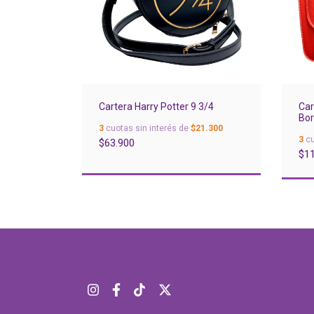
Cartera Harry Potter 9 3/4
Car
Bor
3
cuotas sin interés de
$21.300
3
cu
$63.900
$1