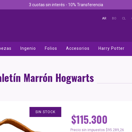
3 cuotas sin interés - 10% Transferencia
AR
BO
CL
bezas
Ingenio
Folios
Accesorios
Harry Potter
aletín Marrón Hogwarts
SIN STOCK
$115.300
Precio sin impuestos
$95.289,26