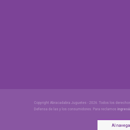
Copyright Abracadabra Juguetes - 2026. Todos los derecho
Defensa de las y los consumidores. Para reclamos
ingresá
Al navegar