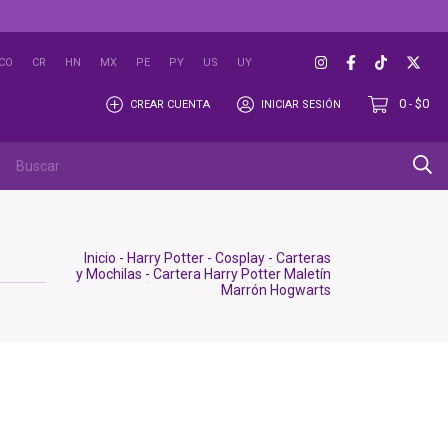
CO
CR
HN
MX
PE
PY
US
UY
0
$0
CREAR CUENTA
INICIAR SESIÓN
-
Inicio
-
Harry Potter
-
Cosplay
-
Carteras
y Mochilas
-
Cartera Harry Potter Maletín
Marrón Hogwarts