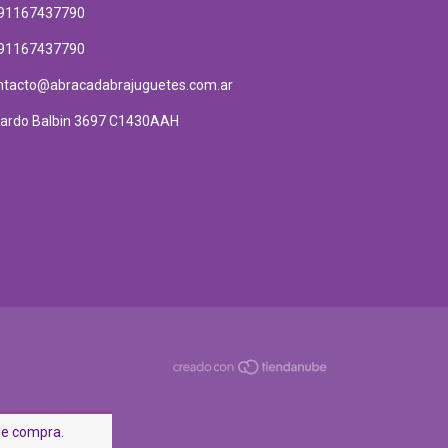
91167437790
91167437790
ntacto@abracadabrajuguetes.com.ar
cardo Balbin 3697 C1430AAH
 de compra.