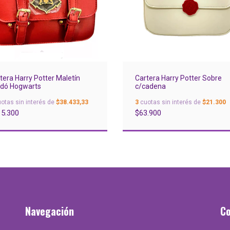
tera Harry Potter Maletín
Cartera Harry Potter Sobre
dó Hogwarts
c/cadena
otas sin interés de
$38.433,33
3
cuotas sin interés de
$21.300
15.300
$63.900
Navegación
C