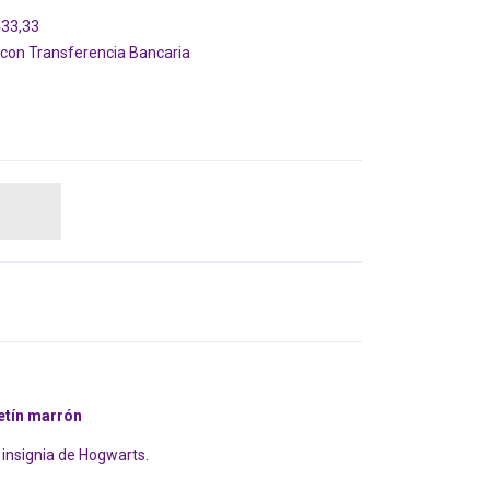
433,33
on Transferencia Bancaria
letín marrón
 insignia de Hogwarts.