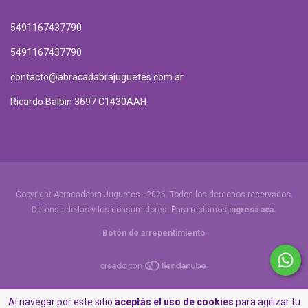
5491167437790
5491167437790
contacto@abracadabrajuguetes.com.ar
Ricardo Balbin 3697 C1430AAH
Copyright Abracadabra Juguetes - 2026. Todos los derechos reservados.
Defensa de las y los consumidores. Para reclamos
ingresá acá.
Botón de arrepentimiento
Al navegar por este sitio
aceptás el uso de cookies
para agilizar tu