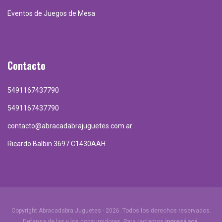
Eventos de Juegos de Mesa
Contacto
5491167437790
5491167437790
contacto@abracadabrajuguetes.com.ar
Ricardo Balbin 3697 C1430AAH
Copyright Abracadabra Juguetes - 2026. Todos los derechos reservados.
Defensa de las y los consumidores. Para reclamos
ingresá acá.