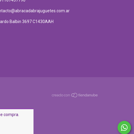
ntacto@abracadabrajuguetes.com.ar
cardo Balbin 3697 C1430AAH
 de compra.