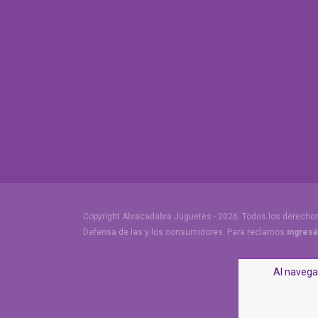
Copyright Abracadabra Juguetes - 2026. Todos los derecho
Defensa de las y los consumidores. Para reclamos
ingresá
Al navegar