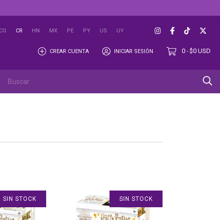
CO
CR
HN
MX
PE
PY
US
UY
0
$0 USD
CREAR CUENTA
INICIAR SESIÓN
-
SIN STOCK
SIN STOCK