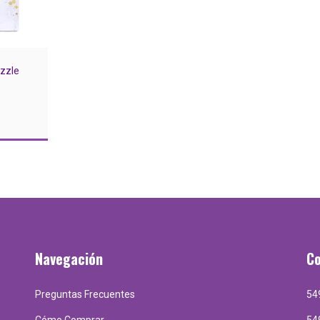
uzzle
Navegación
C
Preguntas Frecuentes
54
Cómo Comprar
54